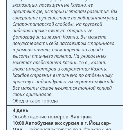
экспозиции, посвященные Казани, ее
архитектуре, истории и этапам развития. Вы
совершите путешествие по лабиринтам улиц
Старо-татарской слободы, на круговой
видеопанораме оживут старинные
фотографии из жизни Казани. Вы можете
почувствовать себя пассажиром старинного
трамвая начала, посмотреть на город с
высоты птичьего полета. На уникальных
макетах предстанет Казань 16 в., Казань
эпохи императоров и современная Казань.
Каждое строение выполнено по отдельному
проекту с индивидуальным чертежом фасада.
Все макеты домов являются точной копией
своих оригиналов.
Обед в кафе города.
4 день
Освобождение номеров.
Завтрак.
10:00 Автобусная экскурсия в г. Йошкар-
Ола
—
обзорная экскурсия по г. Йошкар-Ола –