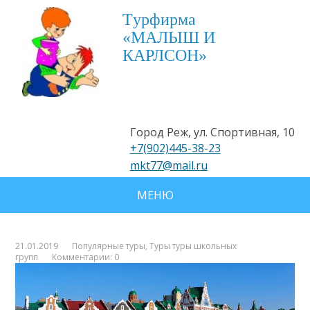
Tурфирма
«МАЛЫШ И
КАРЛСОН»
Город Реж, ул. Спортивная, 10
+7(902)445-38-23
mkt77@mail.ru
МЕНЮ
21.01.2019
Популярные туры
,
Туры туры школьных
групп
Комментарии: 0