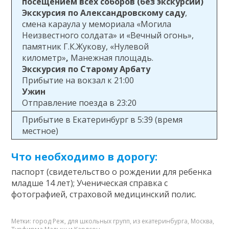
посещением всех соборов (без экскурсии)
Экскурсия по Александровскому саду
,
смена караула у мемориала «Могила
Неизвестного солдата» и «Вечный огонь»,
памятник Г.К.Жукову, «Нулевой
километр»
,
Манежная площадь.
Экскурсия по Старому Арбату
Прибытие на вокзал к 21:00
Ужин
Отправление поезда в 23:20
Прибытие в Екатеринбург в 5:39 (время
местное)
Что необходимо в дорогу:
паспорт (свидетельство о рождении для ребенка
младше 14 лет); Ученическая справка с
фотографией, страховой медицинский полис.
Метки:
город Реж
,
для школьных групп
,
из екатеринбурга
,
Москва
,