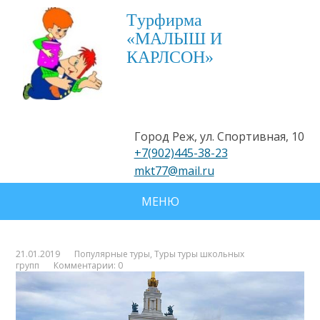
Tурфирма
«МАЛЫШ И
КАРЛСОН»
Город Реж, ул. Спортивная, 10
+7(902)445-38-23
mkt77@mail.ru
МЕНЮ
21.01.2019
Популярные туры
,
Туры туры школьных
групп
Комментарии: 0